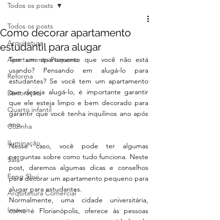
Todos os posts
Todos os posts
Como decorar apartamento
Arquitetura
estudantil para alugar
Apartamento Pequeno
Tem um apartamento que você não está 
usando? Pensando em alugá-lo para 
Reforma
estudantes? Se você tem um apartamento 
que deseja alugá-lo, é importante garantir 
Decoração
que ele esteja limpo e bem decorado para 
Quarto infantil
garantir que você tenha inquilinos ano após 
ano. 
Cozinha
Iluminação
Nesse caso, você pode ter algumas 
perguntas sobre como tudo funciona. Neste 
Sala
post, daremos algumas dicas e conselhos 
Feng Shui
para decorar um apartamento pequeno para 
alugar para estudantes.
Arquitetura Comercial
Normalmente, uma cidade universitária, 
Imóveis
como é Florianópolis, oferece às pessoas 