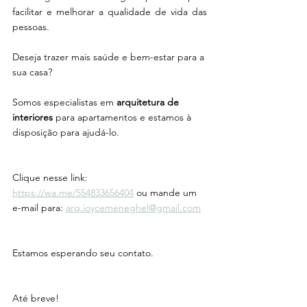
facilitar e melhorar a qualidade de vida das 
pessoas.
Deseja trazer mais saúde e bem-estar para a 
sua casa? 
Somos especialistas em 
arquitetura de 
interiores
 para apartamentos e estamos à 
disposição para ajudá-lo. 
Clique nesse link: 
https://wa.me/554833656404
 ou mande um 
e-mail para: 
arq.joycemeneghel@gmail.com
Estamos esperando seu contato. 
Até breve! 