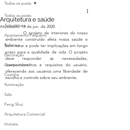
Todos os posts
Todos os posts
Arquitetura e saúde
Arquitetura
Atualizado:
16 de jun. de 2020
         O projeto de interiores do nosso 
Apartamento Pequeno
ambiente construído afeta nossa saúde e 
Reforma
bem-estar e pode ter implicações em longo 
prazo para a qualidade de vida. O projeto 
Decoração
deve responder às necessidades, 
Quarto infantil
comportamentos e requisitos do usuário, 
oferecendo aos usuários uma liberdade de 
Cozinha
escolha e controle sobre seu ambiente.
Iluminação
Sala
Feng Shui
Arquitetura Comercial
Imóveis