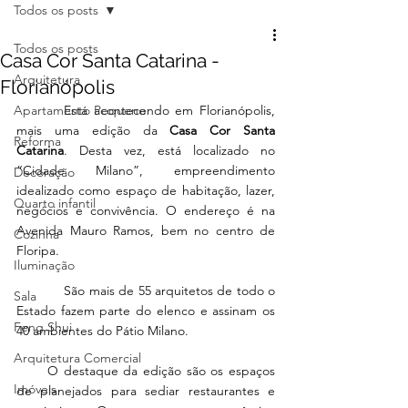
Todos os posts
Todos os posts
Casa Cor Santa Catarina -
Arquitetura
Florianópolis
Apartamento Pequeno
        Está acontecendo em Florianópolis, 
mais uma edição da 
Casa Cor Santa 
Reforma
Catarina
. Desta vez, está localizado no 
“Cidade Milano”, empreendimento 
Decoração
idealizado como espaço de habitação, lazer, 
Quarto infantil
negócios e convivência. O endereço é na 
Avenida Mauro Ramos, bem no centro de 
Cozinha
Floripa. 
Iluminação
            São mais de 55 arquitetos de todo o 
Sala
Estado fazem parte do elenco e assinam os 
Feng Shui
40 ambientes do Pátio Milano. 
Arquitetura Comercial
      O destaque da edição são os espaços 
Imóveis
de planejados para sediar restaurantes e 