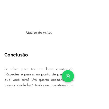
Quarto de visitas
Conclusão
A chave para ter um bom quarto de 
hóspedes é pensar no ponto de partida. O 
que você tem? Um quarto exclusivo para 
meus convidados? Tenho um escritório que 
possa usar para hospedar meus convidados? 
Com base nisso, adapte esse espaço às suas 
possibilidades.