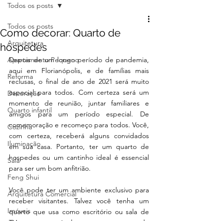
Todos os posts
Todos os posts
Como decorar: Quarto de
Arquitetura
hóspedes
Apartamento Pequeno
Depois de um longo período de pandemia, 
aqui em Florianópolis, e de famílias mais 
Reforma
reclusas, o final de ano de 2021 será muito 
especial para todos. Com certeza será um 
Decoração
momento de reunião, juntar familiares e 
Quarto infantil
amigos para um período especial. De 
comemoração e recomeço para todos. Você, 
Cozinha
com certeza, receberá alguns convidados 
Iluminação
em sua casa. Portanto, ter um quarto de 
hospedes ou um cantinho ideal é essencial 
Sala
para ser um bom anfitrião.
Feng Shui
Você pode ter um ambiente exclusivo para 
Arquitetura Comercial
receber visitantes. Talvez você tenha um 
Imóveis
quarto que usa como escritório ou sala de 