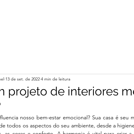
el
13 de set. de 2022
4 min de leitura
projeto de interiores m
?
luencia nosso bem-estar emocional? Sua casa é seu ma
 de todos os aspectos do seu ambiente, desde a higiene
s, as cores e conforto. A harmonia é vital para criar a e