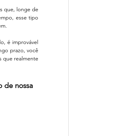
 que, longe de 
mpo, esse tipo 
em.
, é improvável 
ngo prazo, você 
s que realmente 
 de nossa 