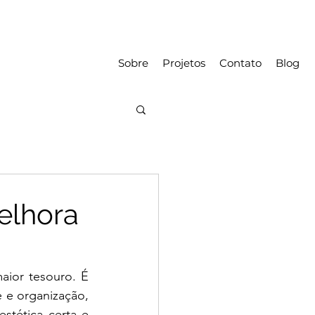
Sobre
Projetos
Contato
Blog
elhora
ior tesouro. É 
 e organização, 
stética certa e 