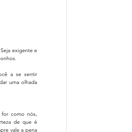
Seja exigente e 
sonhos.
ê a se sentir 
dar uma olhada 
 for como nós, 
rteza de que é 
pre vale a pena 