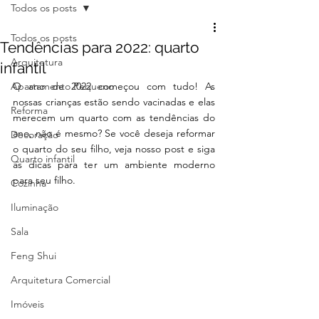
Todos os posts
Todos os posts
Tendências para 2022: quarto
Arquitetura
infantil
Apartamento Pequeno
O ano de 2022 começou com tudo! As 
nossas crianças estão sendo vacinadas e elas 
Reforma
merecem um quarto com as tendências do 
ano, não é mesmo? Se você deseja reformar 
Decoração
o quarto do seu filho, veja nosso post e siga 
Quarto infantil
as dicas para ter um ambiente moderno 
para seu filho.  
Cozinha
Iluminação
Sala
Feng Shui
Arquitetura Comercial
Imóveis