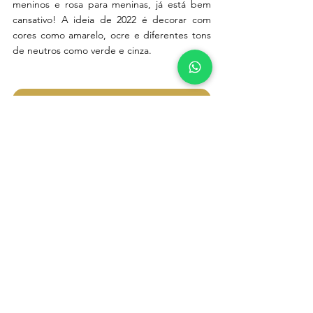
meninos e rosa para meninas, já está bem 
cansativo! A ideia de 2022 é decorar com 
cores como amarelo, ocre e diferentes tons 
de neutros como verde e cinza. 
Orçamento grátis
Gostou das dicas? 
Pensando em reformar ou decorar do seu 
filho? 
Entre em contato com a gente: 
Só clicar aqui.  