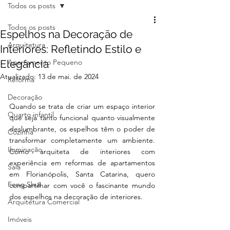
Todos os posts
Todos os posts
Espelhos na Decoração de
Arquitetura
Interiores: Refletindo Estilo e
Elegância
Apartamento Pequeno
Atualizado:
13 de mai. de 2024
Reforma
Decoração
Quando se trata de criar um espaço interior 
Quarto infantil
que seja tanto funcional quanto visualmente 
deslumbrante, os espelhos têm o poder de 
Cozinha
transformar completamente um ambiente. 
Iluminação
Como arquiteta de interiores com 
experiência em reformas de apartamentos 
Sala
em Florianópolis, Santa Catarina, quero 
Feng Shui
compartilhar com você o fascinante mundo 
dos espelhos na decoração de interiores.
Arquitetura Comercial
Imóveis