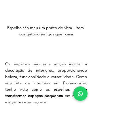
Espelho são mais um ponto de vista - item 
obrigatório em qualquer casa
Os espelhos são uma adição incrível à 
decoração de interiores, proporcionando 
beleza, funcionalidade e versatilidade. Como 
arquiteta de interiores em Florianópolis, 
tenho visto como os 
espelhos podem 
transformar espaços pequenos
 em refúgios 
elegantes e espaçosos.
Ao explorar as diferentes opções de 
espelhos no mercado e planejar sua 
disposição estratégica, você pode criar um 