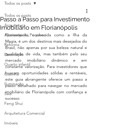
Todos os posts
Todos os posts
Passo a Passo para Investimento
Arquitetura
Imobiliário em Florianópolis
Apartamento Pequeno
Florianópolis, conhecida como a Ilha da 
Magia, é um dos destinos mais desejados do 
Reforma
Brasil, não apenas por sua beleza natural e 
qualidade de vida, mas também pelo seu 
Decoração
mercado imobiliário dinâmico e em 
Quarto infantil
constante valorização. Para investidores que 
buscam oportunidades sólidas e rentáveis, 
Cozinha
este guia abrangente oferece um passo a 
Iluminação
passo detalhado para navegar no mercado 
imobiliário de Florianópolis com confiança e 
Sala
sucesso.
Feng Shui
Arquitetura Comercial
Imóveis