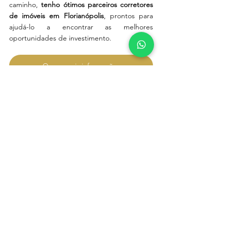
caminho,
 tenho ótimos parceiros corretores 
de imóveis em Florianópolis
, prontos para 
ajudá-lo a encontrar as melhores 
oportunidades de investimento. 
Quero mais informações
E lembre-se, estou à disposição para 
oferecer todo o suporte necessário em 
relação ao design de interiores e execução 
de obras, garantindo que seu investimento 
alcance todo o seu potencial. Não hesite em 
entrar em contato comigo para obter mais 
informações ou agendar uma consulta. 
Quero um orçamento