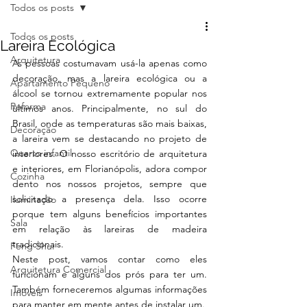
Todos os posts
Todos os posts
Lareira Ecológica
Arquitetura
As pessoas costumavam usá-la apenas como 
decoração, mas a lareira ecológica ou a 
Apartamento Pequeno
álcool se tornou extremamente popular nos 
Reforma
últimos anos. Principalmente, no sul do 
Brasil, onde as temperaturas são mais baixas, 
Decoração
a lareira vem se destacando no projeto de 
Quarto infantil
interiores. O nosso escritório de arquitetura 
e interiores, em Florianópolis, adora compor 
Cozinha
dento nos nossos projetos, sempre que 
solicitado a presença dela. Isso ocorre 
Iluminação
porque tem alguns benefícios importantes 
Sala
em relação às lareiras de madeira 
tradicionais.
Feng Shui
Neste post, vamos contar como eles 
Arquitetura Comercial
funcionam e alguns dos prós para ter um. 
Também forneceremos algumas informações 
Imóveis
para manter em mente antes de instalar um. 