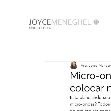
Arq. Joyce Menegh
Micro-on
colocar 
Está planejando seu 
micro-ondas? Todos 
do projeto ser começ