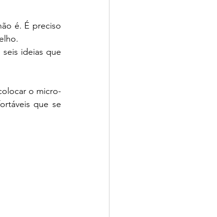
ão é. É preciso 
lho. 
seis ideias que 
olocar o micro-
táveis ​​que se 