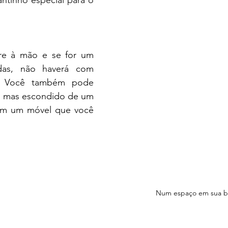
antinho especial para o 
e à mão e se for um 
as, não haverá com 
. Você também pode 
, mas escondido de um 
m um móvel que você 
Num espaço em sua b