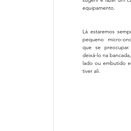
sugerir e fazer um c
equipamento. 
Lá estaremos sempr
pequeno micro-ond
que se preocupar
deixá-lo na bancada
lado ou embutido e
tiver ali.