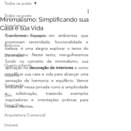
Todos os posts
Todos os posts
Minimalismo: Simplificando sua
Arquitetura
Casa e sua Vida
Apartamento Pequeno
Transformar espaços em ambientes que 
promovam serenidade, funcionalidade e 
Reforma
beleza, é uma alegria explorar o tema do 
minimalismo. Neste texto, mergulharemos 
Decoração
fundo no conceito de minimalismo, sua 
Quarto infantil
aplicação na 
decoração de interiores
 e como 
simplificar sua casa e vida para alcançar uma 
Cozinha
sensação de harmonia e equilíbrio. Vamos 
Iluminação
embarcar nessa jornada rumo à simplicidade 
e sofisticação, trazendo exemplos 
Sala
inspiradores e orientações práticas para 
Feng Shui
nossos clientes.
Arquitetura Comercial
Imóveis