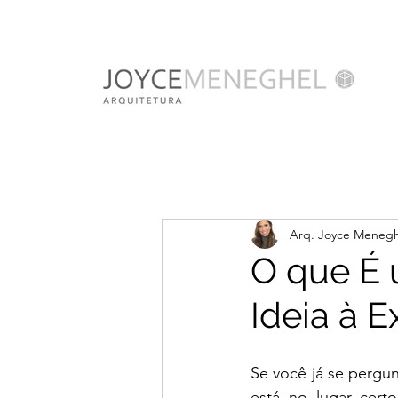
Arq. Joyce Menegh
O que É 
Ideia à 
Se você já se pergu
está no lugar cert