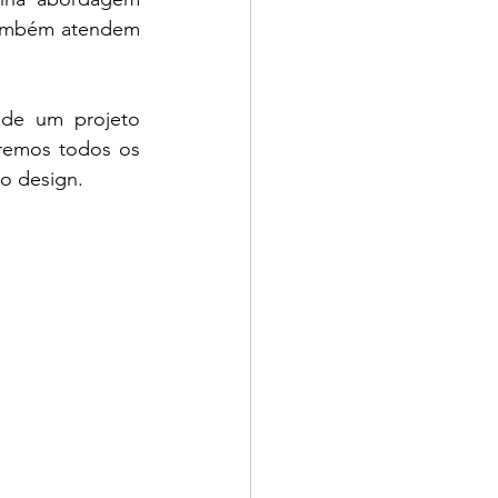
também atendem 
de um projeto 
remos todos os 
do design.