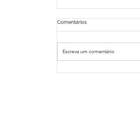
Comentários
Escreva um comentário
O segredo dos
apartamentos que vendem
e alugam rápido