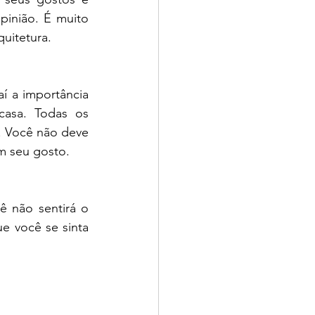
inião. É muito 
uitetura. 
í a importância 
asa. Todas os 
 Você não deve 
m seu gosto. 
ê não sentirá o 
e você se sinta 