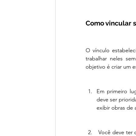
Como vincular 
O vínculo estabele
trabalhar neles sem
objetivo é criar um 
Em primeiro lug
deve ser priorid
exibir obras de
 Você deve ter cuidado para não ser muito eclético. Embora você possa brincar com a 