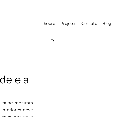
Sobre
Projetos
Contato
Blog
de e a
 exibe mostram 
interiores deve 
 seus gostos e 