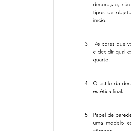
decoração, não
tipos de objet
início.
 As cores que você gosta devem ser incluídas. Você terá que determinar seus favoritos 
e decidir qual e
quarto.
O estilo da de
estética final. 
Papel de parede
uma modelo esp
cômodo.