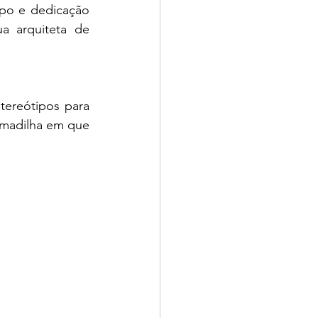
mpo e dedicação 
a arquiteta de 
ereótipos para 
madilha em que 