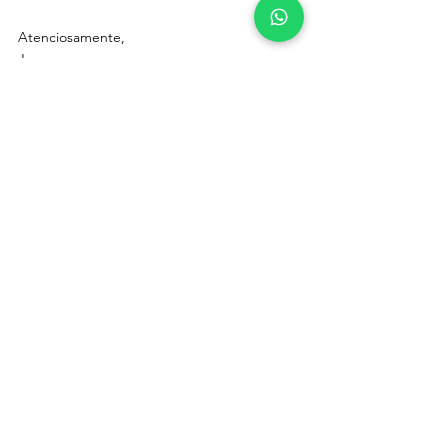
Atenciosamente,
Joyce 
Arquiteta de Interiores 
Florianópolis, Santa Catarina
Ver tudo
Posts recentes