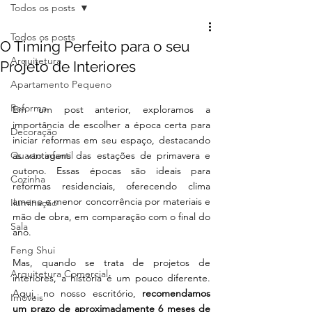
Todos os posts
Todos os posts
O Timing Perfeito para o seu
Arquitetura
Projeto de Interiores
Apartamento Pequeno
Reforma
Em um post anterior, exploramos a 
importância de escolher a época certa para 
Decoração
iniciar reformas em seu espaço, destacando 
Quarto infantil
as vantagens das estações de primavera e 
outono. Essas épocas são ideais para 
Cozinha
reformas residenciais, oferecendo clima 
ameno e menor concorrência por materiais e 
Iluminação
mão de obra, em comparação com o final do 
Sala
ano.
Feng Shui
Mas, quando se trata de projetos de 
Arquitetura Comercial
interiores, a história é um pouco diferente. 
Aqui, no nosso escritório, 
recomendamos 
Imóveis
um prazo de aproximadamente 6 meses de 