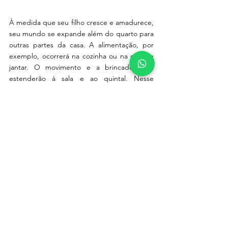
À medida que seu filho cresce e amadurece, 
seu mundo se expande além do quarto para 
outras partes da casa. A alimentação, por 
exemplo, ocorrerá na cozinha ou na sala de 
jantar. O movimento e a brincadeira se 
estenderão à sala e ao quintal. Nesse 
estágio, o quarto fará a transição para um 
lugar que é principalmente para se vestir, 
trocar de roupa e dormir. As crianças ainda 
podem desfrutar de seu quarto como uma 
pausa para ler, explorar e brincar, mas logo 
descobrirão que ele faz parte da casa, assim 
como fazem parte de sua família.