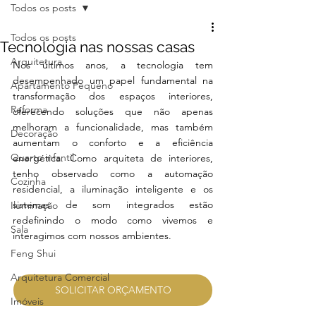
Todos os posts
Todos os posts
Tecnologia nas nossas casas
Arquitetura
Nos últimos anos, a tecnologia tem 
desempenhado um papel fundamental na 
Apartamento Pequeno
transformação dos espaços interiores, 
Reforma
oferecendo soluções que não apenas 
melhoram a funcionalidade, mas também 
Decoração
aumentam o conforto e a eficiência 
Quarto infantil
energética. Como arquiteta de interiores, 
tenho observado como a automação 
Cozinha
residencial, a iluminação inteligente e os 
sistemas de som integrados estão 
Iluminação
redefinindo o modo como vivemos e 
Sala
interagimos com nossos ambientes.
Feng Shui
Arquitetura Comercial
SOLICITAR ORÇAMENTO
Imóveis