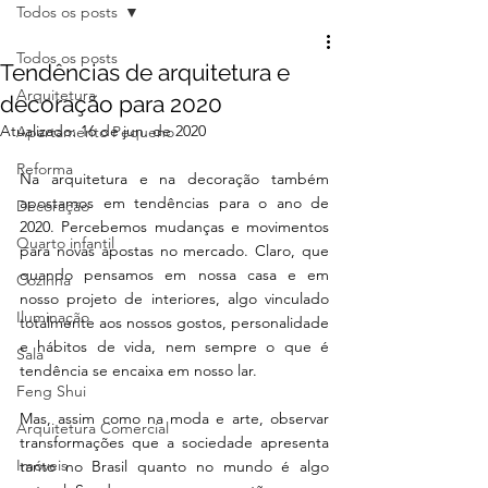
Todos os posts
Todos os posts
Tendências de arquitetura e
Arquitetura
decoração para 2020
Atualizado:
16 de jun. de 2020
Apartamento Pequeno
Reforma
Na arquitetura e na decoração também 
apostamos em tendências para o ano de 
Decoração
2020. Percebemos mudanças e movimentos 
Quarto infantil
para novas apostas no mercado. Claro, que 
quando pensamos em nossa casa e em 
Cozinha
nosso projeto de interiores, algo vinculado 
Iluminação
totalmente aos nossos gostos, personalidade 
e hábitos de vida, nem sempre o que é 
Sala
tendência se encaixa em nosso lar. 
Feng Shui
Mas, assim como na moda e arte, observar 
Arquitetura Comercial
transformações que a sociedade apresenta 
Imóveis
tanto no Brasil quanto no mundo é algo 