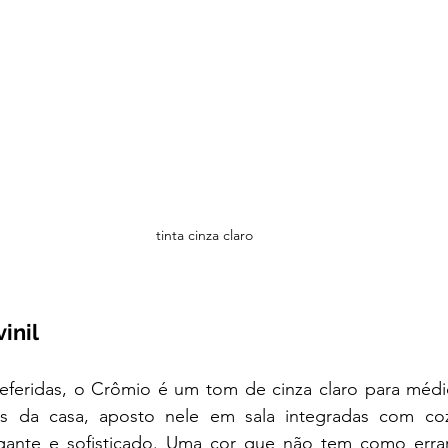
tinta cinza claro
inil 
feridas, o Crômio é um tom de cinza claro para médio. 
s da casa, aposto nele em sala integradas com cozi
gante e sofisticado. Uma cor que não tem como errar