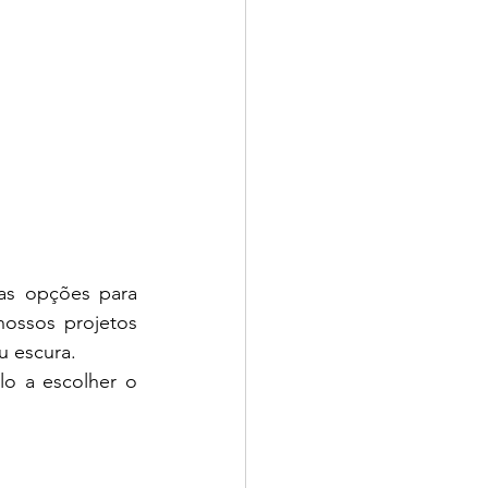
as opções para 
nossos projetos 
u escura.
o a escolher o 