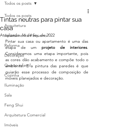
Todos os posts
Todos os posts
Tintas neutras para pintar sua
Arquitetura
casa
Atualizado:
16 de fev. de 2022
Apartamento Pequeno
Pintar sua casa ou apartamento é uma das 
Reforma
etapa de um
 projeto de interiores
. 
Consideramos uma etapa importante, pois 
Decoração
as cores dão acabamento e compõe todo o 
Quarto infantil
ambiente. E a pintura das paredes é que 
guiarão esse processo de composição de 
Cozinha
móveis planejados e decoração. 
Iluminação
Sala
Feng Shui
Arquitetura Comercial
Imóveis