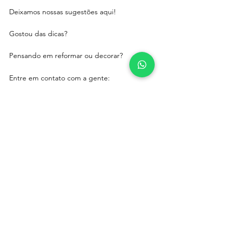
Deixamos nossas sugestões aqui!
Gostou das dicas? 
Pensando em reformar ou decorar?   
Entre em contato com a gente: 
Só clicar aqui.  
https://wa.me/message/675FAQSTSO3CP1
Solicite seu orçamento gratuito pelo link: 
https://forms.gle/kjVccymqasHtsg6i9
Aguardamos você! 