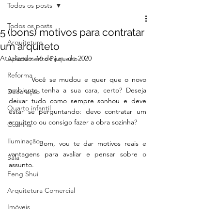
Todos os posts
Todos os posts
5 (bons) motivos para contratar
Arquitetura
um arquiteto
Atualizado:
16 de jun. de 2020
Apartamento Pequeno
Reforma
       Você se mudou e quer que o novo 
ambiente tenha a sua cara, certo? Deseja 
Decoração
deixar tudo como sempre sonhou e deve 
Quarto infantil
estar se perguntando: devo contratar um 
arquiteto ou consigo fazer a obra sozinha?
Cozinha
Iluminação
        Bom, vou te dar motivos reais e 
vantagens para avaliar e pensar sobre o 
Sala
assunto.
Feng Shui
Arquitetura Comercial
Imóveis