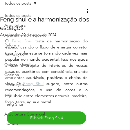
Todos os posts
Todos os posts
Feng shui e a harmonização dos
Arquitetura
espaços
Atualizado:
22 de ago. de 2024
Apartamento Pequeno
O 
Feng Shui
 trata da harmonização do 
Reforma
espaço usando o fluxo de energia correto. 
Essa filosofia está se tornando cada vez mais 
Decoração
popular no mundo ocidental. Isso nos ajuda 
Quarto infantil
a fazer o projeto de interiores de nossas 
casas ou escritórios com consciência, criando 
Cozinha
ambientes saudáveis, positivos e cheios de 
vida. O 
Feng Shui
 sugere, entre outras 
Iluminação
recomendações, o uso de cores e o 
Sala
equilíbrio entre elementos naturais: madeira, 
fogo, terra, água e metal. 
Feng Shui
Arquitetura Comercial
E-book Feng Shui
Imóveis